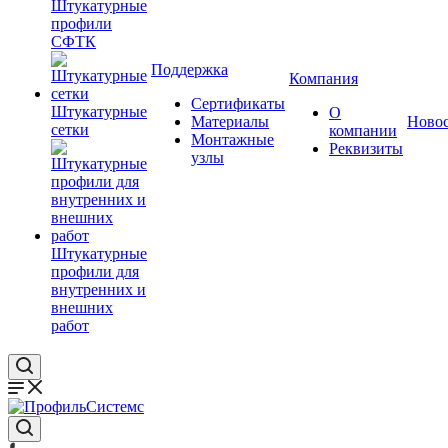
Штукатурные
профили
СФТК
Поддержка
Компания
Сертификаты
Штукатурные
О
Материалы
Ново
сетки
компании
Монтажные
Реквизиты
узлы
Штукатурные
профили для
внутренних и
внешних
работ