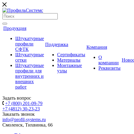
Продукция
Штукатурные
профили
Поддержка
Компания
СФТК
Штукатурные
Сертификаты
О
сетки
Материалы
Ново
компании
Штукатурные
Монтажные
Реквизиты
профили для
узлы
внутренних и
внешних
работ
Задать вопрос
+7 (800) 201-09-79
+7 (4812) 30-23-23
Заказать звонок
info@profil-systems.ru
Смоленск, Тихвинка, 66