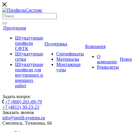
Продукция
Штукатурные
профили
Поддержка
Компания
СФТК
Штукатурные
Сертификаты
О
сетки
Материалы
Ново
компании
Штукатурные
Монтажные
Реквизиты
профили для
узлы
внутренних и
внешних
работ
Задать вопрос
+7 (800) 201-09-79
+7 (4812) 30-23-23
Заказать звонок
info@profil-systems.ru
Смоленск, Тихвинка, 66