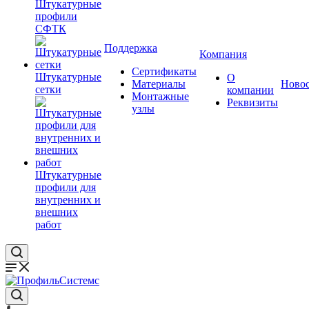
Штукатурные
профили
СФТК
Поддержка
Компания
Сертификаты
Штукатурные
О
Материалы
Ново
сетки
компании
Монтажные
Реквизиты
узлы
Штукатурные
профили для
внутренних и
внешних
работ